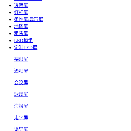
透明屏
灯杆屏
柔性屏/异形屏
地砖屏
租赁屏
LED模组
定制LED屏
裸眼屏
酒吧屏
会议屏
球场屏
海报屏
走字屏
诱导屏